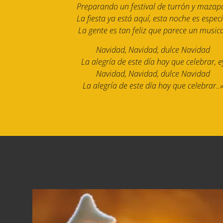
Preparando un festival de turrón y mazap
La fiesta ya está aquí, esta noche es especi
La gente es tan feliz que parece un musica
Navidad, Navidad, dulce Navidad
La alegría de este día hay que celebrar, e
Navidad, Navidad, dulce Navidad
La alegría de este día hay que celebrar..