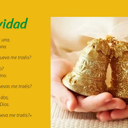
vidad
 una,
una.
nueva me traéis?
o?
ino.
uevas me traéis?
dos,
Dios.
ueva me traéis?»