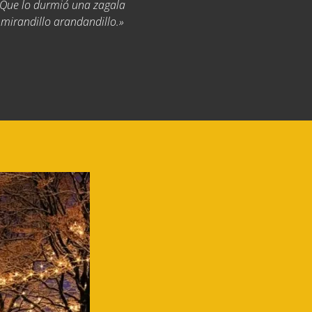
 Que lo durmió una zagala
 mirandillo arandandillo.»