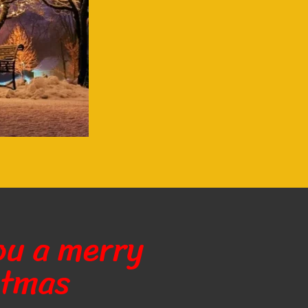
ou a merry
stmas