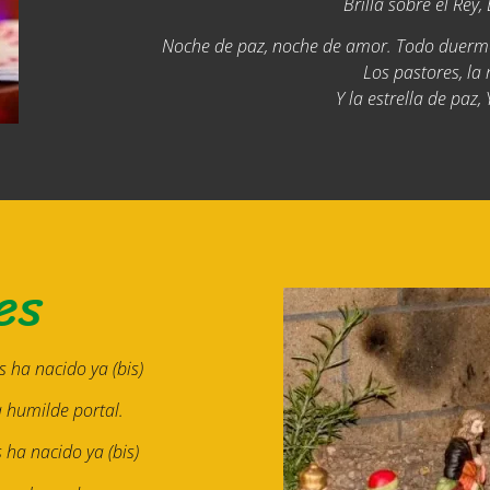
Brilla sobre el Rey, 
Noche de paz, noche de amor. Todo duerme e
Los pastores, la
Y la estrella de paz, 
es
 ha nacido ya (bis)
a humilde portal.
 ha nacido ya (bis)