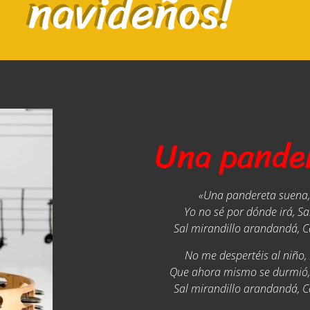
navideños!
Una pande
«Una pandereta suena,
Yo no sé por dónde irá, Sa
Sal mirandillo arandandá, Ca
No me despertéis al niño,
Que ahora mismo se durmió, 
Sal mirandillo arandandá, Ca