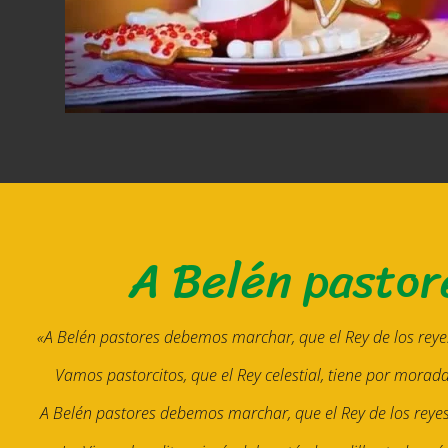
A Belén pastor
«
A Belén pastores debemos marchar, que el Rey de los reyes
Vamos pastorcitos, que el Rey celestial, tiene por morad
A Belén pastores debemos marchar, que el Rey de los reyes