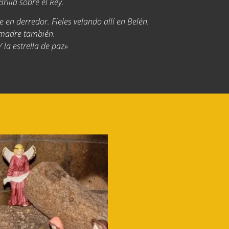
Brilla sobre el Rey.
n derredor. Fieles velando allí en Belén.
 madre también.
Y la estrella de paz»