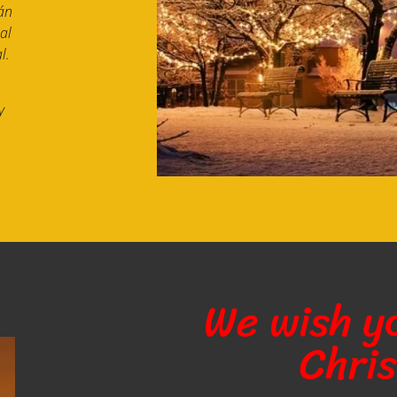
án
al
l.
y
»
We wish y
Chri