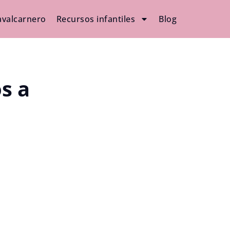
avalcarnero
Recursos infantiles
Blog
s a