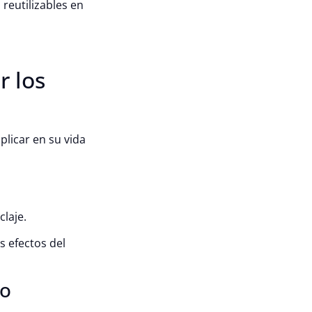
 reutilizables en
r los
plicar en su vida
laje.
s efectos del
lo