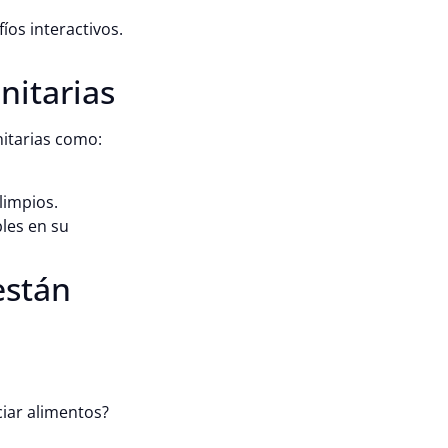
íos interactivos.
nitarias
nitarias como:
limpios.
les en su
están
ciar alimentos?