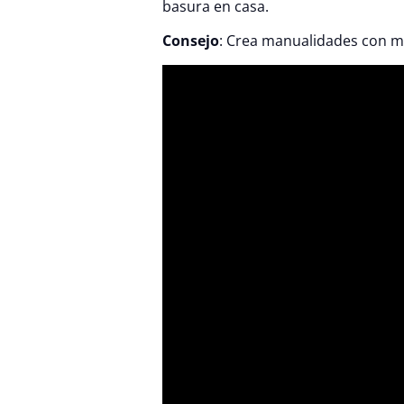
basura en casa.
Consejo
: Crea manualidades con ma