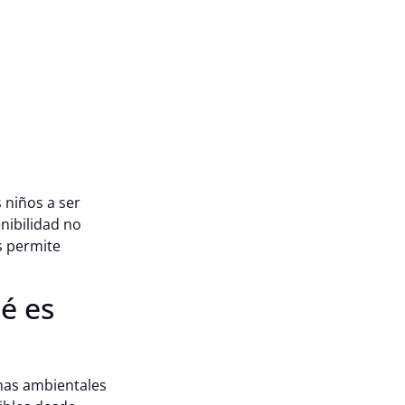
 niños a ser
nibilidad no
s permite
é es
mas ambientales