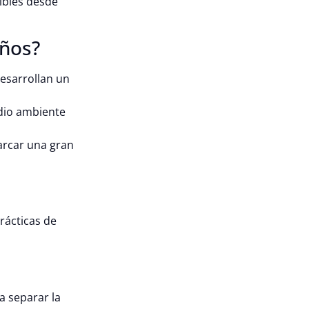
ibles desde
iños?
desarrollan un
edio ambiente
arcar una gran
rácticas de
 a separar la